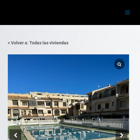
Ir
Main
al
Menu
contenido
< Volver a: Todas las viviendas