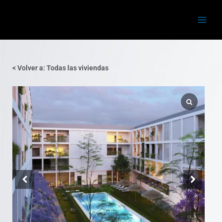
Ir
Main
al
Menu
contenido
< Volver a: Todas las viviendas