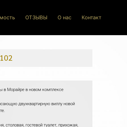
мость
ОТЗЫВЫ
О нас
Контакт
 102
ы в Морайре в новом комплексе
ясающую двухквартирную виллу новой
те.
я, столовая, гостевой туалет, прихожая,