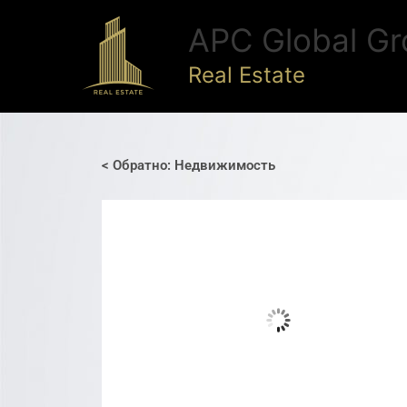
Перейти
APC Global Gr
к
содержимому
Real Estate
< Обратно: Недвижимость